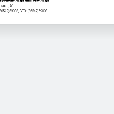
врополь-Лада Ипатово-Лада
льная, 51
86542)59008, СТО: (86542)59008