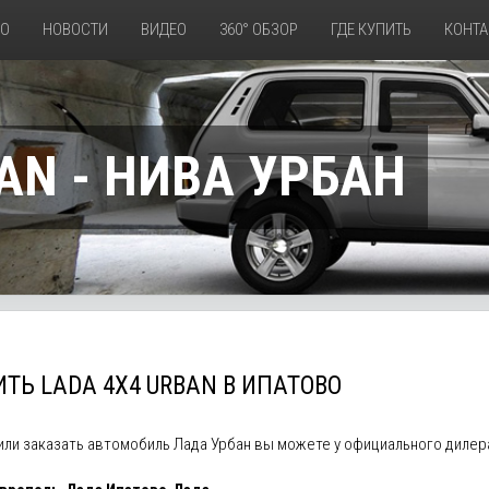
ТО
НОВОСТИ
ВИДЕО
360° ОБЗОР
ГДЕ КУПИТЬ
КОНТА
AN - НИВА УРБАН
ТЬ LADA 4X4 URBAN В ИПАТОВО
 или заказать автомобиль Лада Урбан вы можете у официального диле