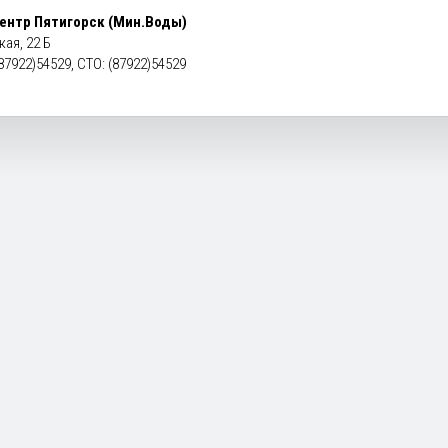
ентр Пятигорск (Мин.Воды)
ая, 22 Б
87922)54529, СТО: (87922)54529