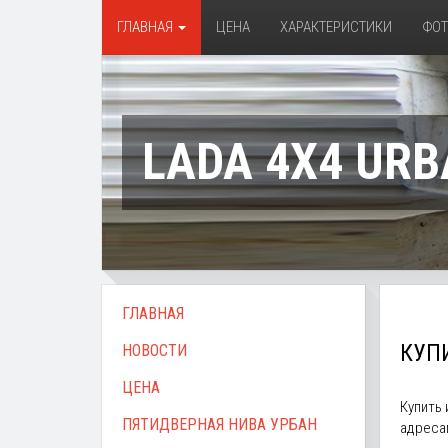
ГЛАВНАЯ
ЦЕНА
ХАРАКТЕРИСТИКИ
ФО
LADA 4X4 URB
ГЛАВНАЯ
КУП
НОВОСТИ
ЦЕНА
Купить
ПЯТИДВЕРНАЯ НИВА УРБАН
адреса