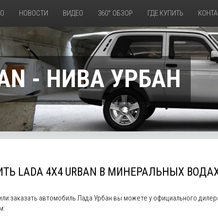
ТО
НОВОСТИ
ВИДЕО
360° ОБЗОР
ГДЕ КУПИТЬ
КОНТА
AN - НИВА УРБАН
ИТЬ LADA 4X4 URBAN В МИНЕРАЛЬНЫХ ВОДА
 или заказать автомобиль Лада Урбан вы можете у официального диле
м: