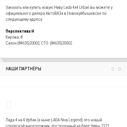
Заказать или купить новую Ниву Lada 4x4 Urban вы можете у
официального дилера АвтоВАЗа в Новокуйбышевске по
следующему адресу:
Перспектива Н
Кирова, 8
Салон:(84635)20002, СТО: (84635)20002
НАШИ ПАРТНЁРЫ
Лада 4 на 4 Урбан (а ныне LADA Niva Legend) это новый
городской внедорожник, построенный на базе Нивы 2121.