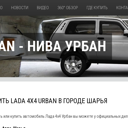
ТО
НОВОСТИ
ВИДЕО
360° ОБЗОР
ГДЕ КУПИТЬ
КОНТА
AN - НИВА УРБАН
ТЬ LADA 4X4 URBAN В ГОРОДЕ ШАРЬЯ
ь или купить автомобиль Лада 4х4 Урбан вы можете у официальных д