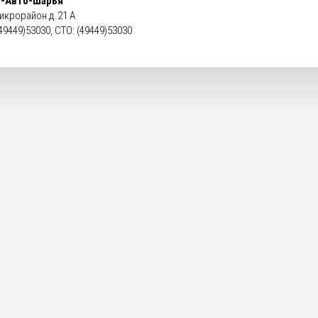
-Авто-Шарья
микрорайон д.21 А
49449)53030, СТО: (49449)53030