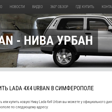
ТО
НОВОСТИ
ВИДЕО
360° ОБЗОР
ГДЕ КУПИТЬ
КОНТА
AN - НИВА УРБАН
ТЬ LADA 4X4 URBAN В СИМФЕРОПОЛЕ
ь или купить новую Ниву Lada 4x4 Urban вы можете у официального д
ополе по следующему адресу: