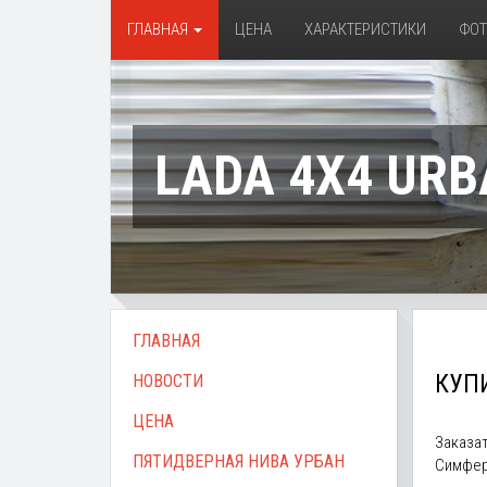
ГЛАВНАЯ
ЦЕНА
ХАРАКТЕРИСТИКИ
ФО
LADA 4X4 URB
ГЛАВНАЯ
КУПИ
НОВОСТИ
ЦЕНА
Заказат
ПЯТИДВЕРНАЯ НИВА УРБАН
Симфер