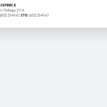
-СЕРВИС К
кт Победы 211 А
(652) 25-45-67,
СТО:
(652) 25-45-67