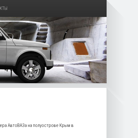
КТЫ
илера АвтоВАЗа на полуострове Крым в