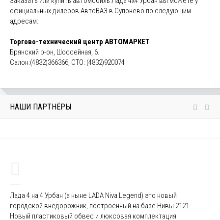
Заказать или купить автомобиль Лада 4х4 Урбан вы можете у
официальных дилеров АвтоВАЗ в Супонево по следующим
адресам:
Торгово-технический центр АВТОМАРКЕТ
Брянский р-он, Шоссейная, 6.
Салон:(4832)366366, СТО: (4832)920074
НАШИ ПАРТНЁРЫ
Лада 4 на 4 Урбан (а ныне LADA Niva Legend) это новый
городской внедорожник, построенный на базе Нивы 2121.
Новый пластиковый обвес и люксовая комплектация