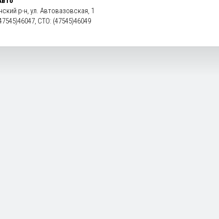
Авто
ский р-н, ул. Автовазовская, 1
47545)46047, СТО: (47545)46049