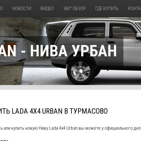
ТО
НОВОСТИ
ВИДЕО
360° ОБЗОР
ГДЕ КУПИТЬ
КОНТА
AN - НИВА УРБАН
ТЬ LADA 4X4 URBAN В ТУРМАСОВО
ь или купить новую Ниву Lada 4x4 Urban вы можете у официального д