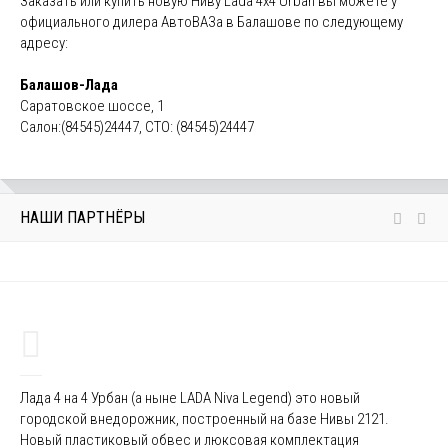
Заказать или купить новую Ниву Lada 4x4 Urban вы можете у
официального дилера АвтоВАЗа в Балашове по следующему
адресу:
Балашов-Лада
Саратовское шоссе, 1
Салон:(84545)24447, СТО: (84545)24447
НАШИ ПАРТНЁРЫ
Лада 4 на 4 Урбан (а ныне LADA Niva Legend) это новый
городской внедорожник, построенный на базе Нивы 2121.
Новый пластиковый обвес и люксовая комплектация