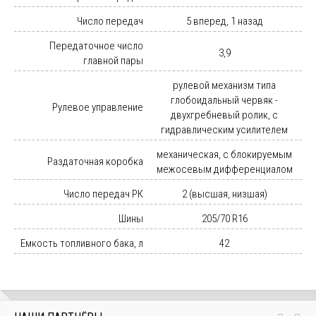
Число передач
5 вперед, 1 назад
Передаточное число
3,9
главной пары
рулевой механизм типа
глобоидальный червяк -
Рулевое управление
двухгребневый ролик, с
гидравлическим усилителем
механическая, с блокируемым
Раздаточная коробка
межосевым дифференциалом
Число передач РК
2 (высшая, низшая)
Шины
205/70 R16
Емкость топливного бака, л
42