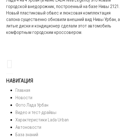
Лада 4 на 4 Урбан (а ныне LADA Niva Legend) это новый
городской внедорожник, построенный на базе Нивы 2121.
Новый пластиковый обвес и люксовая комплектация
салона существенно обновили внешний вид Нивы Урбан, а
литые диски и кондиционер сделали этот автомобиль
комфортным городским кроссовером.
НАВИГАЦИЯ
Главная
Новости
Фото Лада Урбан
Видео и тест-драйвы
Характеристики Lada Urban
Автоновости
База знаний