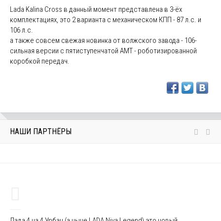
Lada Kalina Cross в данный момент представлена в 3-ёх
комплектациях, это 2 варианта с механическом КПП - 87 л.с. и
106 л.с.
а также совсем свежая новинка от волжского завода - 106-
сильная версии с пятиступенчатой AMT - роботизированной
коробкой передач.
НАШИ ПАРТНЁРЫ
Лада 4 на 4 Урбан (а ныне LADA Niva Legend) это новый