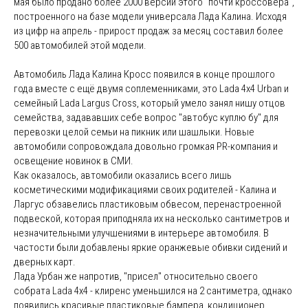
мая было продано более 2000 версий этого "почти кроссовера",
построенного на базе модели универсала Лада Калина. Исходя
из цифр на апрель - прирост продаж за месяц составил более
500 автомобилей этой модели.
Автомобиль Лада Калина Кросс появился в конце прошлого
года вместе с ещё двумя соплеменниками, это Lada 4x4 Urban и
семейный Lada Largus Cross, который умело занял нишу отцов
семейства, задававших себе вопрос "автобус куплю бу" для
перевозки целой семьи на пикник или шашлыки. Новые
автомобили сопровождала довольно громкая PR-компания и
освещение новинок в СМИ.
Как оказалось, автомобили оказались всего лишь
косметическими модификациями своих родителей - Калина и
Ларгус обзавелись пластиковым обвесом, перенастроенной
подвеской, которая приподняла их на несколько сантиметров и
незначительными улучшениями в интерьере автомобиля. В
частости были добавлены яркие оранжевые обивки сидений и
дверных карт.
Лада Урбан же напротив, "присел" относительно своего
собрата Lada 4x4 - клиренс уменьшился на 2 сантиметра, однако
появились красивые пластиковые бампера, кондиционер,