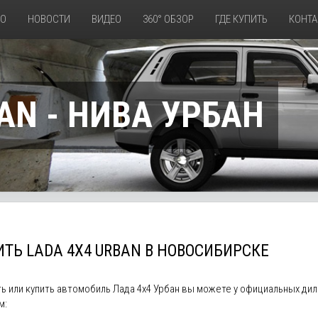
ТО
НОВОСТИ
ВИДЕО
360° ОБЗОР
ГДЕ КУПИТЬ
КОНТА
AN - НИВА УРБАН
ТЬ LADA 4X4 URBAN В НОВОСИБИРСКЕ
ть или купить автомобиль Лада 4х4 Урбан вы можете у официальных д
м: