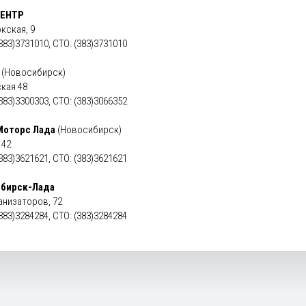
ЕНТР
окская, 9
383)3731010, СТО: (383)3731010
(Новосибирск)
ская 48
383)3300303, СТО: (383)3066352
оторс Лада
(Новосибирск)
 42
383)3621621, СТО: (383)3621621
бирск-Лада
анизаторов, 72
383)3284284, СТО: (383)3284284