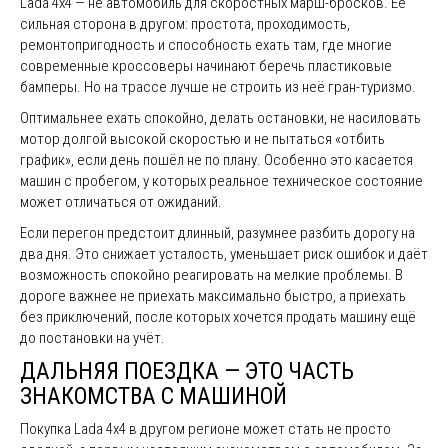
Lada 4x4 — не автомобиль для скоростных марш-бросков. Её
сильная сторона в другом: простота, проходимость,
ремонтопригодность и способность ехать там, где многие
современные кроссоверы начинают беречь пластиковые
бамперы. Но на трассе лучше не строить из неё гран-туризмо.
Оптимальнее ехать спокойно, делать остановки, не насиловать
мотор долгой высокой скоростью и не пытаться «отбить
график», если день пошёл не по плану. Особенно это касается
машин с пробегом, у которых реальное техническое состояние
может отличаться от ожиданий.
Если перегон предстоит длинный, разумнее разбить дорогу на
два дня. Это снижает усталость, уменьшает риск ошибок и даёт
возможность спокойно реагировать на мелкие проблемы. В
дороге важнее не приехать максимально быстро, а приехать
без приключений, после которых хочется продать машину ещё
до постановки на учёт.
ДАЛЬНЯЯ ПОЕЗДКА — ЭТО ЧАСТЬ
ЗНАКОМСТВА С МАШИНОЙ
Покупка Lada 4x4 в другом регионе может стать не просто