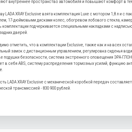
яют внутреннее пространство автомобиля и повышают комфорт в тем
ву LADA XRAY Exclusive взята комплектация Luxe с мотором 1,8 л и с п
ем, 17-дюймовыми дисками колес, обогревом лобового стекла, камер
 комплектации подчеркивается специальными накладками с надписью ''
задних дверей.
имо отметить, что в комплектации Exclusive, также как и на всех ост
льный замок с дистанционным управлением, регулировка сиденья вод
две подушки безопасности, система экстренного оповещения ЭРА-ГЛОН
т в себя ABS, систему распределения тормозных усилий, функцию ант
е.
ть LADA XRAY Exclusive с механической коробкой передач составляет
еской трансмиссией - 830 900 рублей.