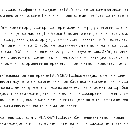
ня в салонах официальных дилеров LADA начинается прием заказов на
омплектации Exclusive. Начальная стоимость автомобиля составляет 8
RAY - первый городской кроссовер в модельном ряду компании, кото
а, являющегося частью ДНК Марки. С момента вывода на рынок автом
 яркому дизайну, комфорту и динамическим показателям. Успех модел
RAY вошел в число 10 наиболее продаваемых автомобилей на российс
татами, LADA приняла решение выпустить новую версию XRAY для самы
лее стильным и современным, и предложив комплектацию Exclusive. Н
й гаммой в оформлении интерьера и фоновой атмосферной подсветко
абельный тон в интерьере LADA XRAY Exclusive задают светлые сиден
 алькантару. Богатое оснащение автомобиля подчеркивается вышивко
ка на отделке рулевого колеса из эко-кожи, чехле селектора коробки
одлокотников двери водителя и переднего пассажира выполнена нитям
полнительно декорированы черными глянцевыми вставками на передне
 и оригинальными текстильными ковриками.
уровень комфорта в LADA XRAY Exclusive обеспечивает атмосферная 
х дверей, зоны в ногах водителя и переднего пассажира, центральны