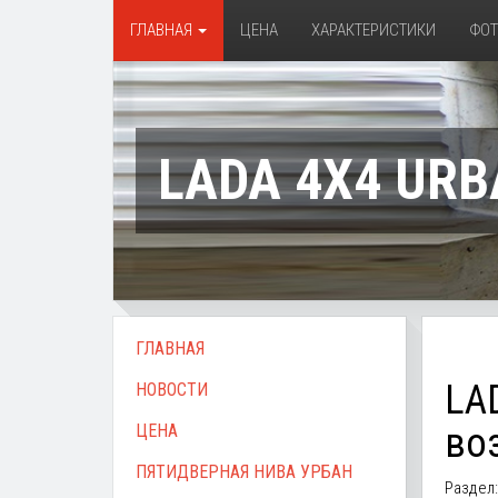
ГЛАВНАЯ
ЦЕНА
ХАРАКТЕРИСТИКИ
ФО
LADA 4X4 URB
ГЛАВНАЯ
LA
НОВОСТИ
ЦЕНА
во
ПЯТИДВЕРНАЯ НИВА УРБАН
Раздел