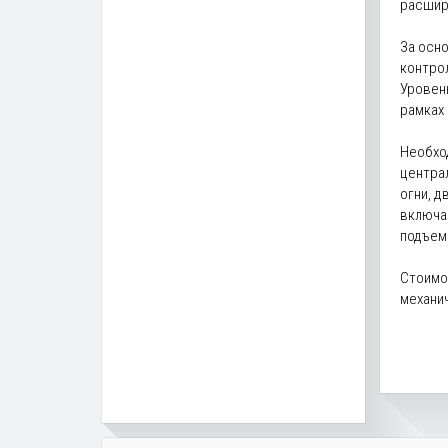
расшир
За осно
контрол
Уровень
рамках 
Необход
центра
огни, 
включае
подъем
Стоимос
механич