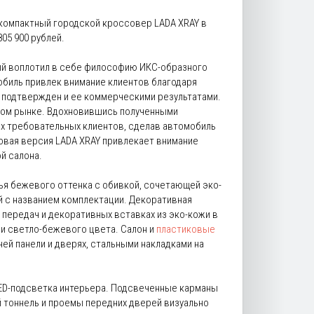
 компактный городской кроссовер LADA XRAY в
05 900 рублей.
рый воплотил в себе философию ИКС-образного
обиль привлек внимание клиентов благодаря
и подтвержден и ее коммерческими результатами.
ком рынке. Вдохновившись полученными
х требовательных клиентов, сделав автомобиль
овая версия LADA XRAY привлекает внимание
й салона.
ья бежевого оттенка с обивкой, сочетающей эко-
й с названием комплектации. Декоративная
 передач и декоративных вставках из эко-кожи в
и светло-бежевого цвета. Салон и
пластиковые
й панели и дверях, стальными накладками на
LED-подсветка интерьера. Подсвеченные карманы
й тоннель и проемы передних дверей визуально