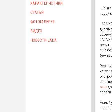
ХАРАКТЕРИСТИКИ
С 21 ию
СТАТЬИ
новой к
ФОТОГАЛЕРЕЯ
LADA X
дизайн
ВИДЕО
своему
LADA X
НОВОСТИ LADA
резуль
еще бо
бежево
Респект
кожу и
отстроч
зоне п
окна
до
педали
Новый 
передни