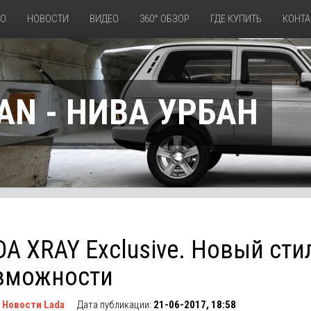
ТО
НОВОСТИ
ВИДЕО
360° ОБЗОР
ГДЕ КУПИТЬ
КОНТА
AN - НИВА УРБАН
DA XRAY Exclusive. Новый сти
зможности
:
Новости Lada
Дата публикации:
21-06-2017, 18:58